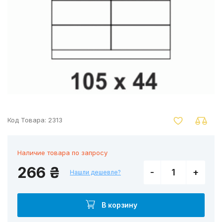
nger
Код Товара:
2313
Наличие товара по запросу
266 ₴
-
+
Нашли дешевле?
В корзину