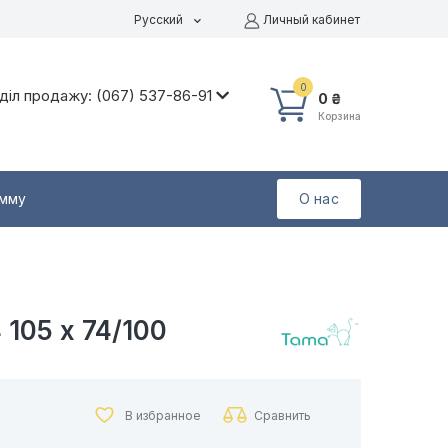
Русский
Личный кабинет
0
діл продажу: (067) 537-86-91
0 ₴
Корзина
амму
О нас
 105 х 74/100
В избранное
Сравнить