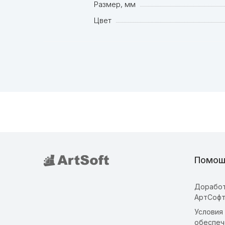
Размер, мм
Цвет
Помощ
Доработ
АртСоф
Условия
обеспеч