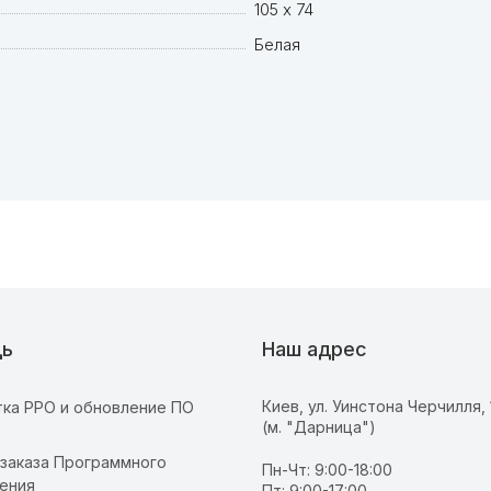
105 х 74
Белая
ь
Наш адрес
Киев, ул. Уинстона Черчилля, 
ка РРО и обновление ПО
(м. "Дарница")
т
 заказа Программного
Пн-Чт: 9:00-18:00
ения
Пт: 9:00-17:00