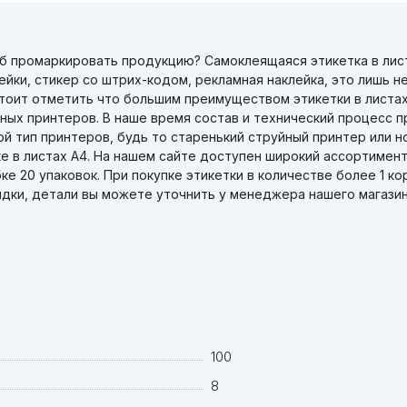
б промаркировать продукцию? Самоклеящаяся этикетка в лист
йки, стикер со штрих-кодом, рекламная наклейка, это лишь 
Стоит отметить что большим преимуществом этикетки в листа
ных принтеров. В наше время состав и технический процесс п
ой тип принтеров, будь то старенький струйный принтер или 
е в листах А4. На нашем сайте доступен широкий ассортимент 
ке 20 упаковок. При покупке этикетки в количестве более 1 ко
дки, детали вы можете уточнить у менеджера нашего магазин
100
8