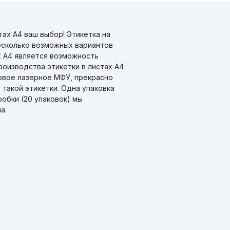
ах А4 ваш выбор! Этикетка на
несколько возможных вариантов
х А4 является возможность
роизводства этикетки в листах А4
новое лазерное МФУ, прекрасно
такой этикетки. Одна упаковка
робки (20 упаковок) мы
а.