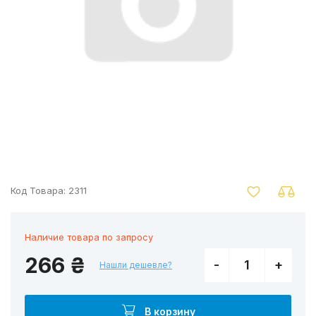
nger
Код Товара:
2311
Наличие товара по запросу
266 ₴
-
+
Нашли дешевле?
В корзину