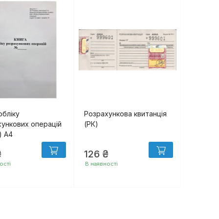
обліку
Розрахункова квитанція
ункових операцій
(РК)
) А4
₴
126 ₴
ості
В наявності