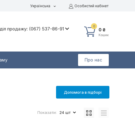
Українська
Особистий кабінет
0
діл продажу: (067) 537-86-91
0 ₴
Кошик
раму
Про нас
Допомога в підборі
Показати: