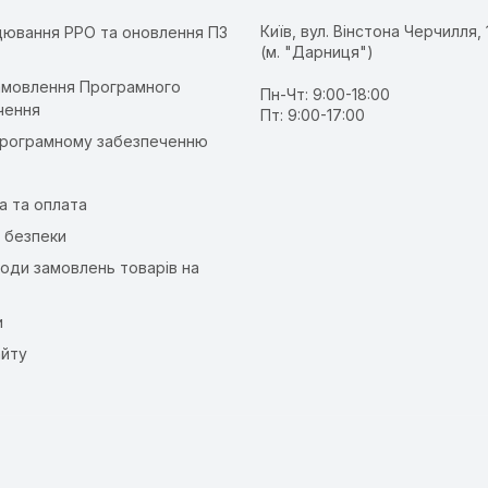
Київ, вул. Вінстона Черчилля, 
ювання РРО та оновлення ПЗ
(м. "Дарниця")
т
амовлення Програмного
Пн-Чт: 9:00-18:00
чення
Пт: 9:00-17:00
програмному забезпеченню
а та оплата
 безпеки
оди замовлень товарів на
и
айту