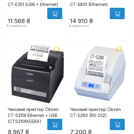
CT-E351 (USB + Ethernet)
CT-S801 (Ethernet)
11 568 ₴
14 910 ₴
В наявності
В наявності
Чековий принтер Citizen
Чековий принтер Citizen
CT-S310II Ethernet + USB
CT-S280 (RS-232)
(CTS310IIXEEBX)
8 967 ₴
7 200 ₴