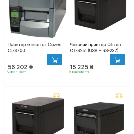
Принтер етикеток Citizen
Чековий принтер Citizen
CL-S700
CT-S251 (USB + RS-232)
56 202 ₴
15 225 ₴
ger
В наявності
В наявності