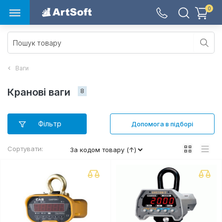
0
Ваги
Кранові ваги 
8
Фільтр
Допомога в підборі
Сортувати: