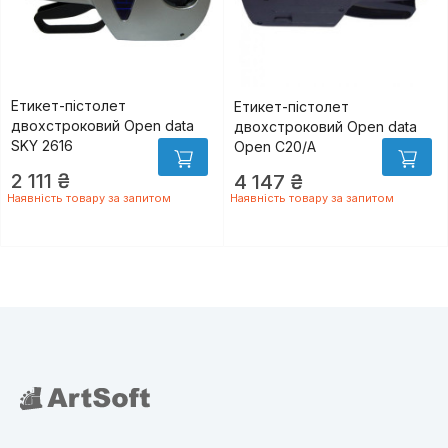
Етикет-пістолет
Етикет-пістолет
двохстроковий Open data
двохстроковий Open data
SKY 2616
Open C20/А
2 111 ₴
4 147 ₴
Наявність товару за запитом
Наявність товару за запитом
ger