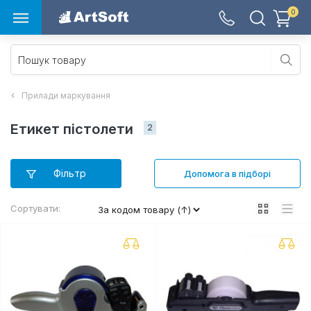
0
Прилади маркування
Етикет пістолети 
2
Фільтр
Допомога в підборі
Сортувати: