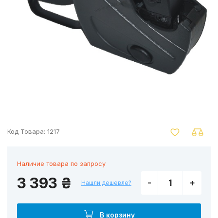
nger
Код Товара:
1217
Наличие товара по запросу
3 393 ₴
-
+
Нашли дешевле?
В корзину