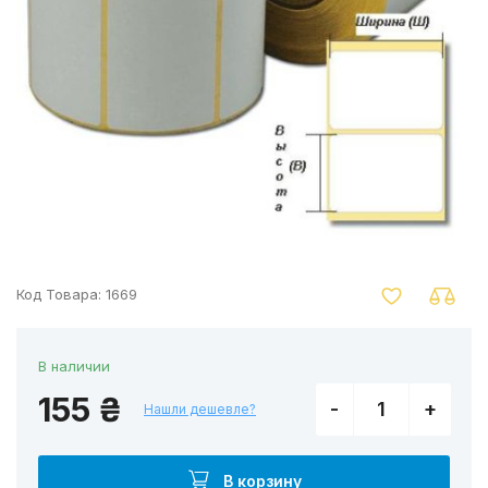
nger
Код Товара:
1669
В наличии
155 ₴
-
+
Нашли дешевле?
В корзину