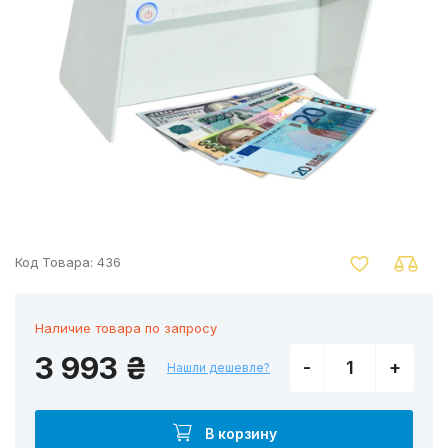
nger
Код Товара:
436
Наличие товара по запросу
3 993 ₴
-
+
Нашли дешевле?
В корзину