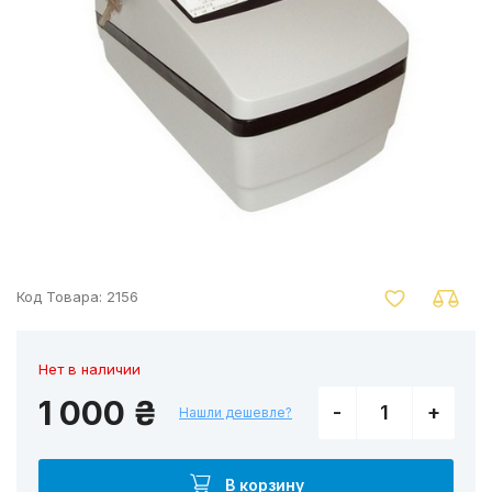
nger
Код Товара:
2156
Нет в наличии
1 000 ₴
-
+
Нашли дешевле?
В корзину