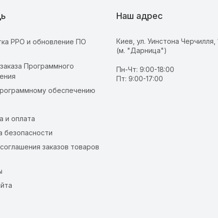
ь
Наш адрес
Киев, ул. Уинстона Черчилля, 
ка РРО и обновление ПО
(м. "Дарница")
т
 заказа Программного
Пн-Чт: 9:00-18:00
ения
Пт: 9:00-17:00
программному обеспечению
а и оплата
а безопасности
 соглашения заказов товаров
ы
айта