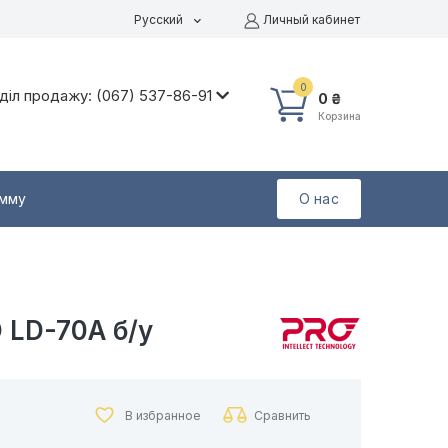
Русский
Личный кабинет
0
діл продажу: (067) 537-86-91
0 ₴
Корзина
амму
О нас
 LD-70A б/у
В избранное
Сравнить