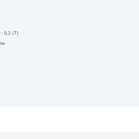
 - 0,2 (Т)
фры