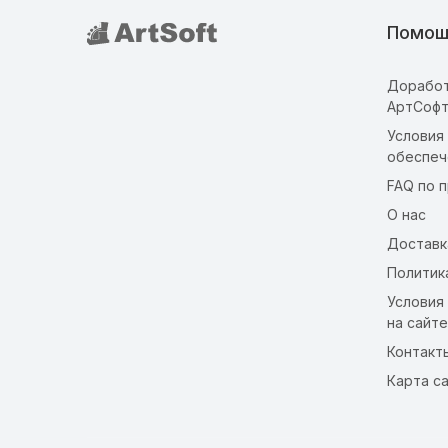
Помощ
Доработ
АртСоф
Условия
обеспеч
FAQ по 
О нас
Доставк
Политик
Условия
на сайте
Контакт
Карта с