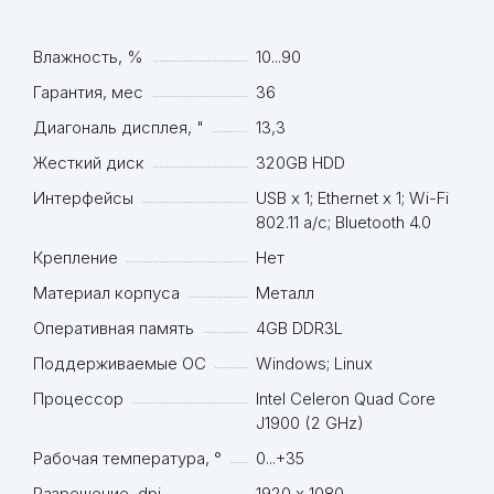
Влажность, %
10...90
Гарантия, мес
36
Диагональ дисплея, "
13,3
Жесткий диск
320GB HDD
Интерфейсы
USB x 1; Ethernet x 1; Wi-Fi
802.11 a/c; Bluetooth 4.0
Крепление
Нет
Материал корпуса
Металл
Оперативная память
4GB DDR3L
Поддерживаемые ОС
Windows; Linux
Процессор
Intel Celeron Quad Core
J1900 (2 GHz)
Рабочая температура, °
0...+35
Разрешение, dpi
1920 х 1080