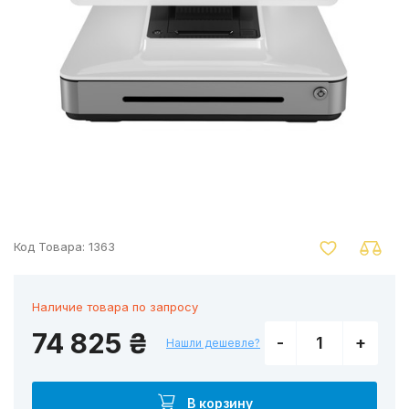
nger
Код Товара:
1363
Наличие товара по запросу
74 825 ₴
-
+
Нашли дешевле?
В корзину