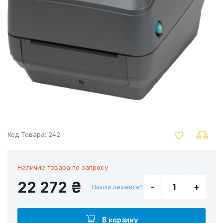
nger
Код Товара:
242
Наличие товара по запросу
22 272 ₴
-
+
Нашли дешевле?
В корзину