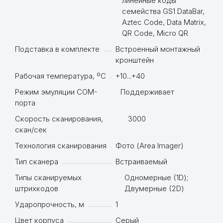
линейные коды
семейства GS1 DataBar,
Aztec Code, Data Matrix,
QR Code, Micro QR
Подставка в комплекте
Встроенный монтажный
кронштейн
Рабочая температура, ºC
+10...+40
Режим эмуляции COM-
Поддерживает
порта
Скорость сканирования,
3000
скан/сек
Технология сканирования
Фото (Area Imager)
Тип сканера
Встраиваемый
Типы сканируемых
Одномерные (1D);
штрихкодов
Двумерные (2D)
Ударопрочность, м
1
Цвет корпуса
Серый