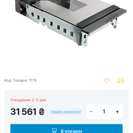
nger
Код Товара:
1178
Ожидание 2-3 дня
31 561 ₴
-
+
Нашли дешевле?
В корзину