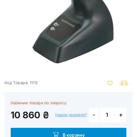
nger
Код Товара:
1179
Наличие товара по запросу
10 860 ₴
-
+
Нашли дешевле?
В корзину