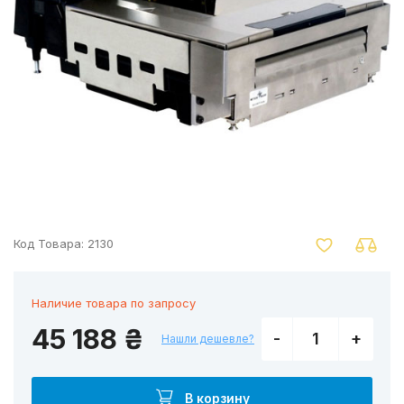
nger
Код Товара:
2130
Наличие товара по запросу
45 188 ₴
-
+
Нашли дешевле?
В корзину