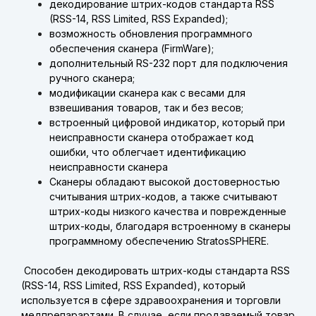
декодирование штрих-кодов стандарта RSS
(RSS-14, RSS Limited, RSS Expanded);
возможность обновления программного
обеспечения сканера (FirmWare);
дополнительный RS-232 порт для подключения
ручного сканера;
модификации сканера как с весами для
взвешивания товаров, так и без весов;
встроенный цифровой индикатор, который при
неисправности сканера отображает код
ошибки, что облегчает идентификацию
неисправности сканера
Сканеры обладают высокой достоверностью
считывания штрих-кодов, а также считывают
штрих-коды низкого качества и поврежденные
штрих-коды, благодаря встроенному в сканеры
программному обеспечению StratosSPHERE.
Cпособен декодировать штрих-коды стандарта RSS
(RSS-14, RSS Limited, RSS Expanded), который
используется в сфере здравоохранения и торговли
медпрепарартами. В случае, если продаваемый товар