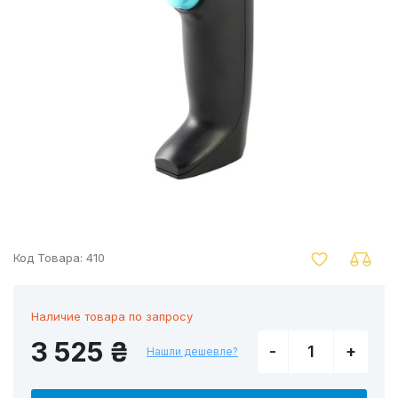
nger
Код Товара:
410
Наличие товара по запросу
3 525 ₴
-
+
Нашли дешевле?