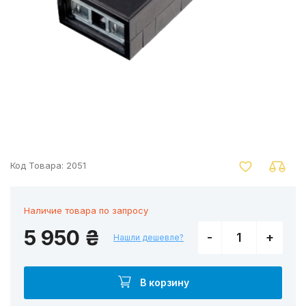
nger
Код Товара:
2051
Наличие товара по запросу
5 950 ₴
-
+
Нашли дешевле?
В корзину