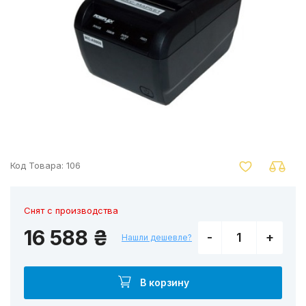
nger
Код Товара:
106
Снят с производства
16 588 ₴
-
+
Нашли дешевле?
В корзину