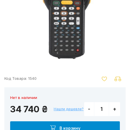
nger
Код Товара:
1540
Нет в наличии
34 740 ₴
-
+
Нашли дешевле?
В корзину