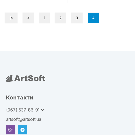
|<
<
1
2
3
4
Контакти
(067) 537-86-91
artsoft@artsoft.ua