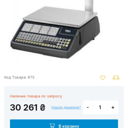
nger
Код Товара:
875
Наличие товара по запросу
30 261 ₴
-
+
Нашли дешевле?
В корзину